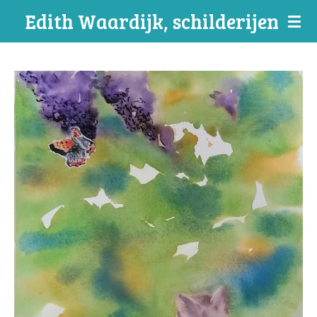
Edith Waardijk, schilderijen
Ga
direct
naar
de
hoofdinhoud