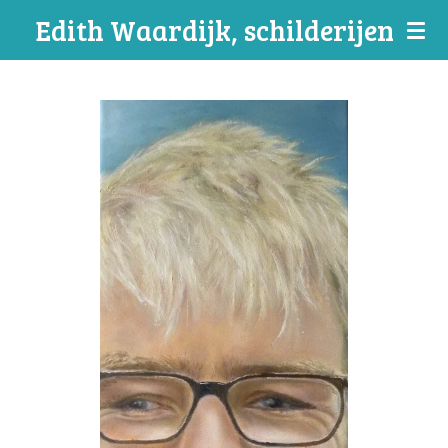
Edith Waardijk, schilderijen
Ga
direct
naar
de
hoofdinhoud