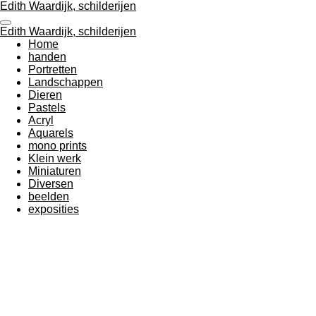
Edith Waardijk, schilderijen
Ga
direct
Edith Waardijk, schilderijen
naar
Home
de
handen
hoofdinhoud
Portretten
Landschappen
Dieren
Pastels
Acryl
Aquarels
mono prints
Klein werk
Miniaturen
Diversen
beelden
exposities